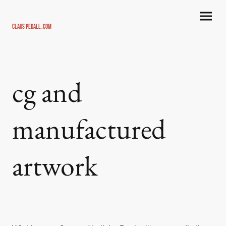
Claus Pedall .com
cg and
manufactured
artwork